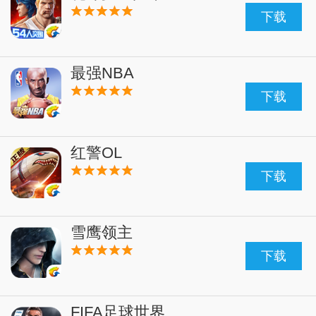
下载
最强NBA
下载
红警OL
下载
雪鹰领主
下载
FIFA足球世界