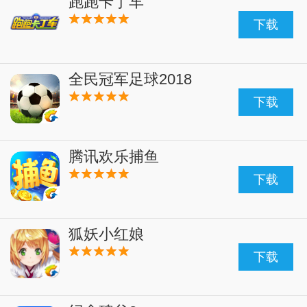
跑跑卡丁车
下载
全民冠军足球2018
下载
腾讯欢乐捕鱼
下载
狐妖小红娘
下载