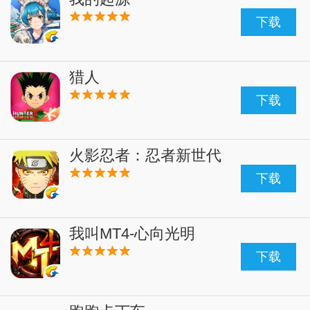
下载
猎人
下载
火影忍者：忍者新世代
下载
我叫MT4-心向光明
下载