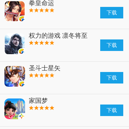
拳皇命运
下载
权力的游戏 凛冬将至
下载
圣斗士星矢
下载
家国梦
下载